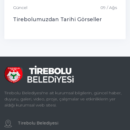
Güncel
09 / Ağs
Tirebolumuzdan Tarihi Görseller
Tirebolu Belediyesi'ne ait kurumsal bilgilerin, güncel haber,
duyuru, galeri, video, proje, çalışmalar ve etkinliklerin yer
aldığı kurumsal web sitesi.
Tirebolu Belediyesi