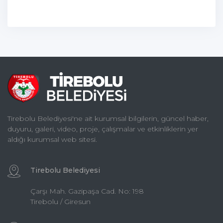
Tirebolu Belediyesi'ne ait kurumsal bilgilerin, güncel haber,
duyuru, galeri, video, proje, çalışmalar ve etkinliklerin yer
aldığı kurumsal web sitesi.
Tirebolu Belediyesi
Çarşı Mah. Gazipaşa Cad. No: 198
Tirebolu / Giresun