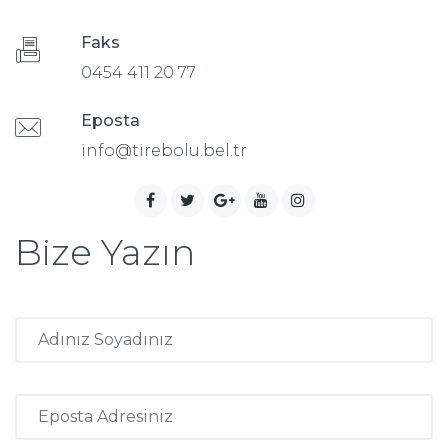
Faks
0454 411 20 77
Eposta
info@tirebolu.bel.tr
Bize Yazın