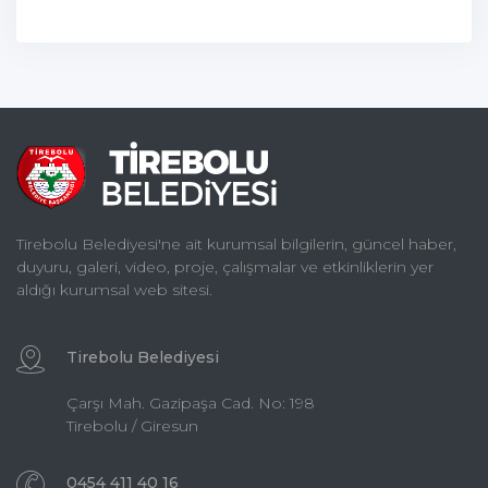
PARSELLERDE 18. MADDE
UYGULAMASI.
Tirebolu Belediyesi'ne ait kurumsal bilgilerin, güncel haber,
duyuru, galeri, video, proje, çalışmalar ve etkinliklerin yer
aldığı kurumsal web sitesi.
Tirebolu Belediyesi
Çarşı Mah. Gazipaşa Cad. No: 198
Tirebolu / Giresun
0454 411 40 16