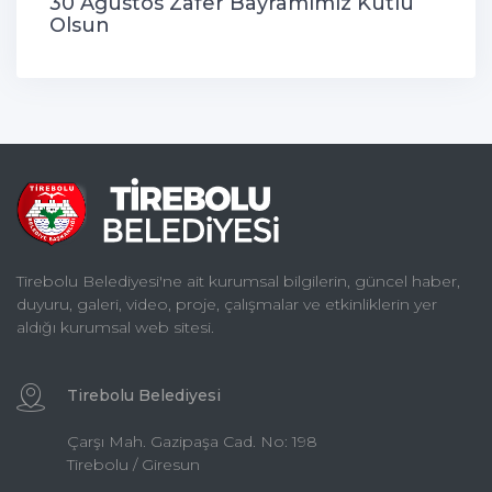
30 Ağustos Zafer Bayramımız Kutlu
Olsun
Tirebolu Belediyesi'ne ait kurumsal bilgilerin, güncel haber,
duyuru, galeri, video, proje, çalışmalar ve etkinliklerin yer
aldığı kurumsal web sitesi.
Tirebolu Belediyesi
Çarşı Mah. Gazipaşa Cad. No: 198
Tirebolu / Giresun