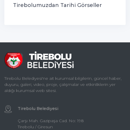
Tirebolumuzdan Tarihi Görseller
Tirebolu Belediyesi'ne ait kurumsal bilgilerin, güncel haber,
duyuru, galeri, video, proje, çalışmalar ve etkinliklerin yer
aldığı kurumsal web sitesi.
Tirebolu Belediyesi
Çarşı Mah. Gazipaşa Cad. No: 198
Tirebolu / Giresun