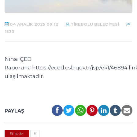
04 ARALIK 2025 09:12
TIREBOLU BELEDIYESI
1533
Nihai ÇED
Raporuna
https://eced.csb.gov.tr/jsp/ek1/46894
lin
ulaşılmaktadır.
PAYLAŞ
Etiketler
#