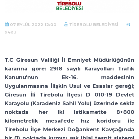
07 EYLÜL 2022 12:00
TIREBOLU BELEDIYESI
9483
T.C Giresun Valiliği İl Emniyet Müdürlüğünün
kararına göre: 2918 sayılı Karayolları Trafik
Kanunu'nun Ek-16. maddesinin
Uygulanmasına İlişkin Usul ve Esaslar gereği;
Giresun İli Tirebolu İlçesi D 010-19 Devlet
Karayolu (Karadeniz Sahil Yolu) üzerinde sekiz
noktada her iki istikamette 8+800
kilometrelik mesafede hız koridoru ile
Tirebolu İlçe Merkezi Doğankent Kavşağında
bir (1) noktada kırmızı ışık ihlal tespit sistemi