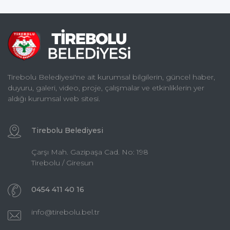
Tirebolu Belediyesi'ne ait kurumsal bilgilerin, güncel haber,
duyuru, galeri, video, proje, çalışmalar ve etkinliklerin yer
aldığı kurumsal web sitesi.
Tirebolu Belediyesi
Çarşı Mah. Gazipaşa Cad. No: 198
Tirebolu / Giresun
0454 411 40 16
info@tirebolu.bel.tr