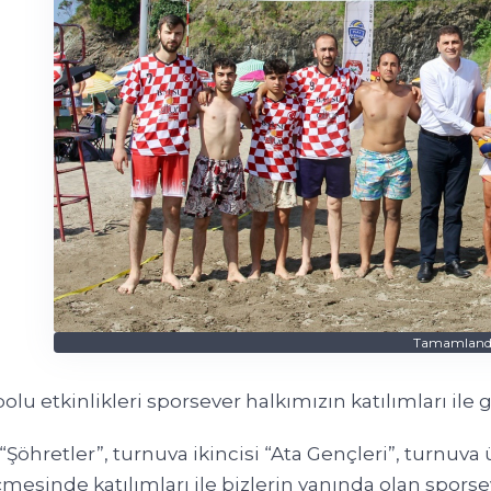
Tamamland
olu etkinlikleri sporsever halkımızın katılımları ile g
hretler”, turnuva ikincisi “Ata Gençleri”, turnuva ü
sinde katılımları ile bizlerin yanında olan sporse