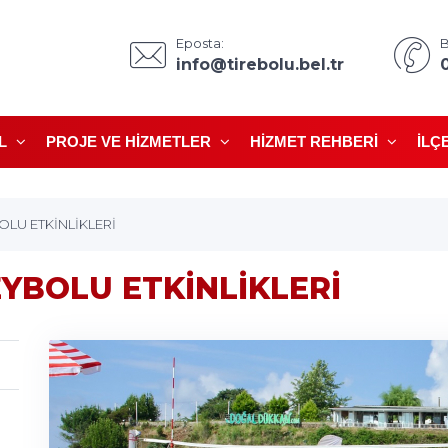
Eposta:
B
info@tirebolu.bel.tr
L
PROJE VE HIZMETLER
HIZMET REHBERI
İLÇ
BOLU ETKİNLİKLERİ
EYBOLU ETKİNLİKLERİ