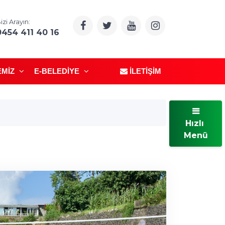
izi Arayın:
0454 411 40 16
EMIZ
E-BELEDIYE
İLETIŞIM
Hızlı
Menü