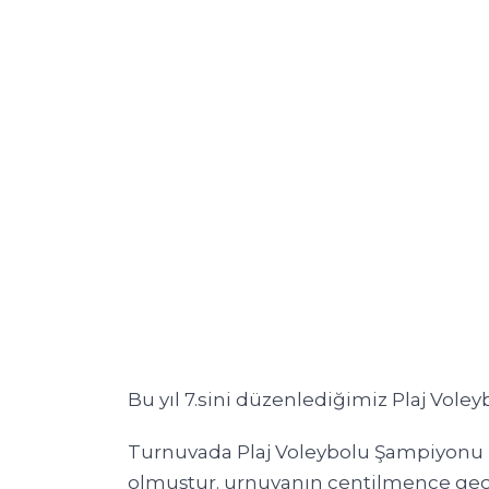
Bu yıl 7.sini düzenlediğimiz Plaj Voleyb
Turnuvada Plaj Voleybolu Şampiyonu “Şö
olmuştur. urnuvanın centilmence geçme