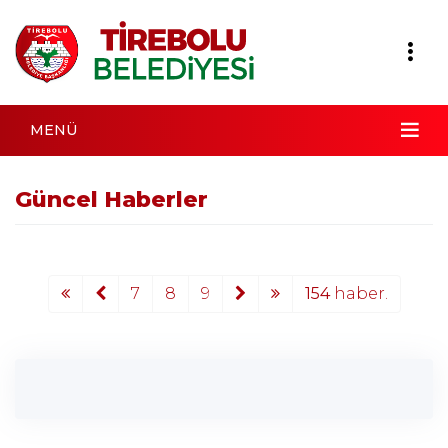
MENÜ
Güncel Haberler
7
8
9
154
haber.