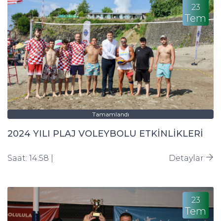
23
Tem
Tamamlandı
2024 YILI PLAJ VOLEYBOLU ETKİNLİKLERİ
Saat: 14:58 |
Detaylar
23
Tem