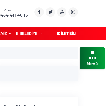
izi Arayın:
0454 411 40 16
EMIZ
E-BELEDIYE
İLETIŞIM
Hızlı
Menü