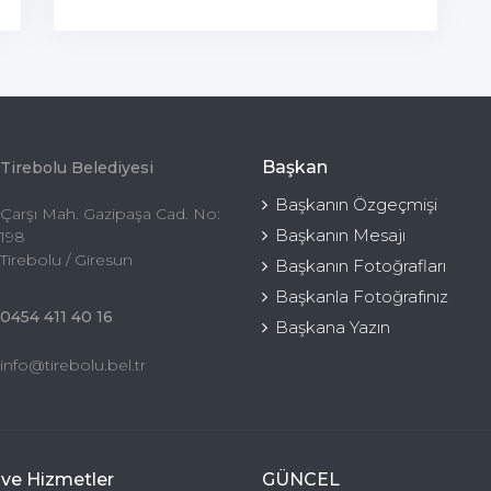
Başkan
Tirebolu Belediyesi
Başkanın Özgeçmişi
Çarşı Mah. Gazipaşa Cad. No:
Başkanın Mesajı
198
Tirebolu / Giresun
Başkanın Fotoğrafları
Başkanla Fotoğrafınız
0454 411 40 16
Başkana Yazın
info@tirebolu.bel.tr
 ve Hizmetler
GÜNCEL