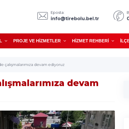
Eposta:
B
info@tirebolu.bel.tr
L
PROJE VE HIZMETLER
HIZMET REHBERI
İLÇ
de çalışmalarımıza devam ediyoruz
alışmalarımıza devam