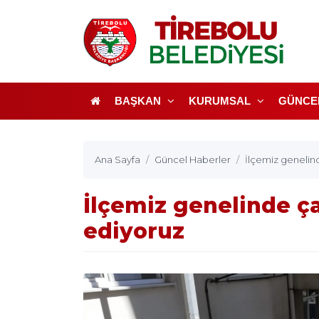
BAŞKAN
KURUMSAL
GÜNCE
Ana Sayfa
Güncel Haberler
İlçemiz genelin
İlçemiz genelinde ç
ediyoruz