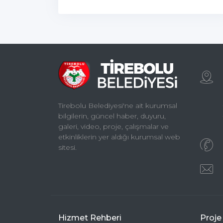
Tirebolu Belediyesi'ne ait kurumsal
bilgilerin, güncel haber, duyuru,
galeri, video, proje, çalışmalar ve
etkinliklerin yer aldığı kurumsal web
sitesi.
Hizmet Rehberi
Proje