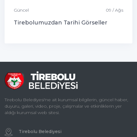
Güncel
09 / Ağs
Tirebolumuzdan Tarihi Görseller
Tirebolu Belediyesi'ne ait kurumsal bilgilerin, güncel haber,
duyuru, galeri, video, proje, çalışmalar ve etkinliklerin yer
aldığı kurumsal web sitesi.
Tirebolu Belediyesi