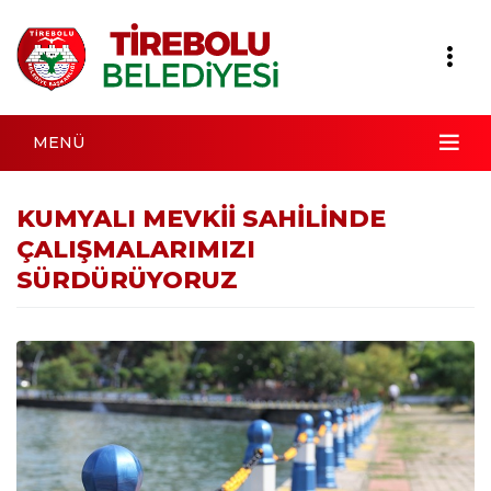
MENÜ
KUMYALI MEVKİİ SAHİLİNDE
ÇALIŞMALARIMIZI
SÜRDÜRÜYORUZ