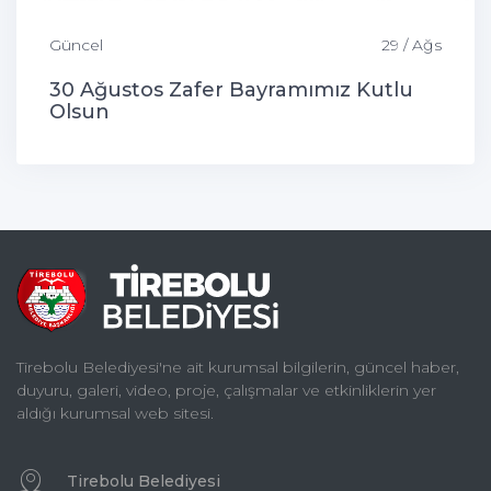
Güncel
29 / Ağs
30 Ağustos Zafer Bayramımız Kutlu
Olsun
Tirebolu Belediyesi'ne ait kurumsal bilgilerin, güncel haber,
duyuru, galeri, video, proje, çalışmalar ve etkinliklerin yer
aldığı kurumsal web sitesi.
Tirebolu Belediyesi