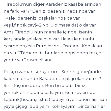
Tirebolu'nun diğer Karadeniz kasabalarından
ne farkı var? ''Deniz'' deseniz, hepsinde var;
''Kale'' derseniz, başkalarında da var;
yeşil,fındık,çay(42 No'lu olmasa da) o da var.
Ama Tirebolu'nun mahalle içinde lisenin
karşısında şelalesi bile var. Hala akan tarihi
çeşmeleri,eski Rum evleri , Osmanlı Konakları
da var. ''Tamam da bunların hepsinden bir çok
yerde var.'' diyeceksiniz.
Peki, o zaman soruyorum : Şehrin göbeğinde,
kalenin önünde Karadeniz'e plajı olan var mı?
Siz, Düşüne durun; Ben bu arada biraz
yemeklerin tadına bakayım. Bu mevsimde
kaldirik(hodan,ılıştıra) tadayım ; en önemlisi, sarı
yayla çiçeği dudiyemi koklayayım. Bir zamanlar