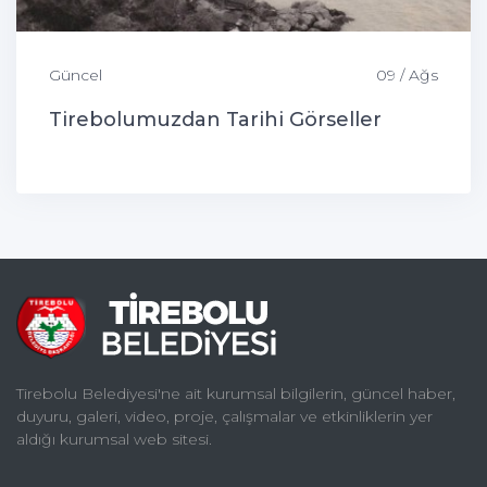
Güncel
09 / Ağs
Tirebolumuzdan Tarihi Görseller
Tirebolu Belediyesi'ne ait kurumsal bilgilerin, güncel haber,
duyuru, galeri, video, proje, çalışmalar ve etkinliklerin yer
aldığı kurumsal web sitesi.