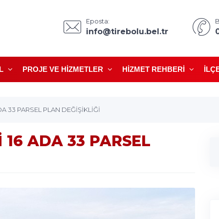
Eposta:
B
info@tirebolu.bel.tr
L
PROJE VE HIZMETLER
HIZMET REHBERI
İLÇ
A 33 PARSEL PLAN DEĞİŞİKLİĞİ
 16 ADA 33 PARSEL