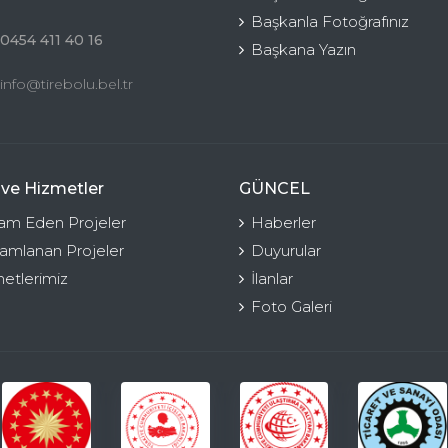
Başkanla Fotoğrafınız
0454 411 40 16
Başkana Yazın
info@tirebolu.bel.tr
 ve Hizmetler
GÜNCEL
m Eden Projeler
Haberler
mlanan Projeler
Duyurular
etlerimiz
İlanlar
Foto Galeri