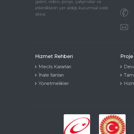
galeri, video, proje, çalışmalar ve
etkinliklerin yer aldığı kurumsal web
sitesi.
Hizmet Rehberi
Proje
Meclis Kararları
Deva
İhale İlanları
Tama
Yönetmelikler
Hizm