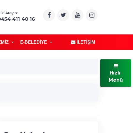
izi Arayın:
0454 411 40 16
EMIZ
E-BELEDIYE
İLETIŞIM
Hızlı
Menü