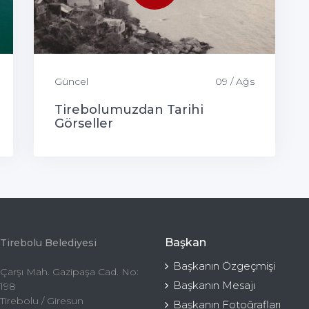
Güncel
09 / Ağs
Tirebolumuzdan Tarihi
Görseller
Başkan
Tirebolu Belediyesi
Başkanın Özgeçmişi
Çarşı Mah. Gazipaşa Cad. No:
Başkanın Mesajı
198
Tirebolu / Giresun
Başkanın Fotoğrafları