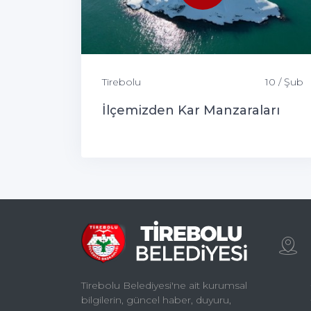
Tirebolu
10 / Şub
İlçemizden Kar Manzaraları
Tirebolu Belediyesi'ne ait kurumsal
bilgilerin, güncel haber, duyuru,