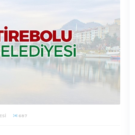
ESI
687